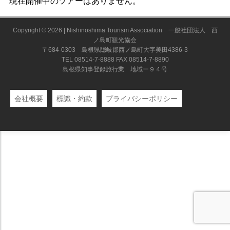
現在開催中のツアーはありません。
Copyright © 2026 | Nishinoshima Tourism Association 一般社団法人 西
ノ島町観光協会
〒684-0303 島根県隠岐郡西ノ島町大字美田4386-3
TEL 08514-7-8888 FAX 08514-7-8890
島根県知事登録旅行業 地域ー９４号
会社概要
標識・約款
プライバシーポリシー