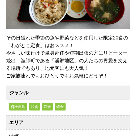
その日獲れた季節の魚や野菜などを使用した限定20食の
「わがとこ定食」はおススメ！
やさしい味付けで単身赴任や短期出張の方にリピーター
続出、漁師町である「浦郷地区」の人たちの胃袋を支え
る場所でもあり、地元客にも大人気！
ご家族連れでもおひとりでもお気軽にどうぞ！
ジャンル
郷土料理
和食
洋食
軽食
エリア