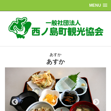
MENU
あすか
あすか