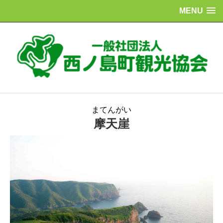
MENU
まてんがい
摩天崖