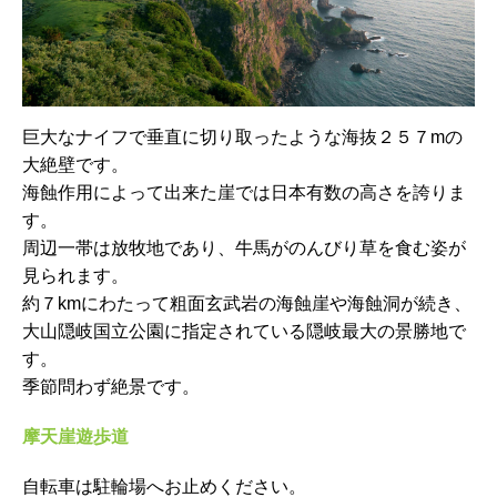
巨大なナイフで垂直に切り取ったような海抜２５７mの
大絶壁です。
海蝕作用によって出来た崖では日本有数の高さを誇りま
す。
周辺一帯は放牧地であり、牛馬がのんびり草を食む姿が
見られます。
約７kmにわたって粗面玄武岩の海蝕崖や海蝕洞が続き、
大山隠岐国立公園に指定されている隠岐最大の景勝地で
す。
季節問わず絶景です。
摩天崖遊歩道
自転車は駐輪場へお止めください。