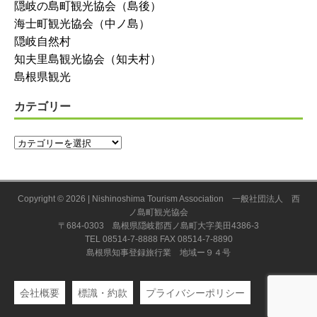
隠岐の島町観光協会（島後）
海士町観光協会（中ノ島）
隠岐自然村
知夫里島観光協会（知夫村）
島根県観光
カテゴリー
Copyright © 2026 | Nishinoshima Tourism Association 一般社団法人 西
ノ島町観光協会
〒684-0303 島根県隠岐郡西ノ島町大字美田4386-3
TEL 08514-7-8888 FAX 08514-7-8890
島根県知事登録旅行業 地域ー９４号
会社概要
標識・約款
プライバシーポリシー