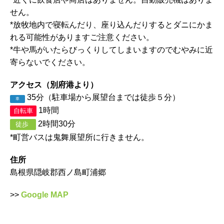
せん。
*放牧地内で寝転んだり、座り込んだりするとダニにかま
れる可能性がありますご注意ください。
*牛や馬がいたらびっくりしてしまいますのでむやみに近
寄らないでください。
アクセス（別府港より）
35分（駐車場から展望台までは徒歩５分）
車
1時間
自転車
2時間30分
徒歩
*町営バスは鬼舞展望所に行きません。
住所
島根県隠岐郡西ノ島町浦郷
>>
Google MAP