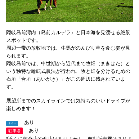
隠岐島前湾内（島前カルデラ）と日本海を見渡せる絶景
スポットです。
周辺一帯の放牧地では、牛馬がのんびり草を食む姿が見
られます。
隠岐島前では、中世期から近代まで牧畑（まきはた）と
いう独特な輪転式農法が行われ、牧と畑を分けるための
石垣「合垣（あいがき）」がこの周辺に残されていま
す。
展望所までのスカイラインでは気持ちのいいドライブが
楽しめます！
あり
トイレ
あり
駐車場
*近くに飲食店や商店はありません。自動販売機はありま